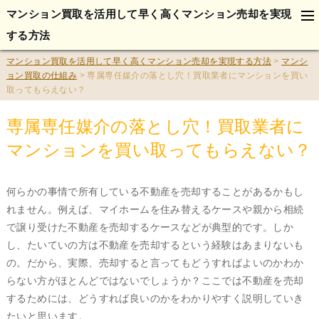
tog
マンション買取を活用して早く高くマンション売却を実現
na
する方法
マンション買取を活用して早く高くマンション売却を実現する方法
>
マンシ
ョン買取の仕組み
>
専属専任媒介の落とし穴！買取業者にマンションを買い
取ってもらえない？
専属専任媒介の落とし穴！買取業者に
マンションを買い取ってもらえない？
何らかの事情で所有している不動産を売却することがあるかもし
れません。例えば、マイホームを住み替えるケースや親から相続
で譲り受けた不動産を売却するケースなどが典型的です。しか
し、たいていの方は不動産を売却するという経験はあまりないも
の。だから、実際、売却すると言ってもどうすればよいのかわか
らない方がほとんどではないでしょうか？ここでは不動産を売却
するためには、どうすれば良いのかをわかりやすく説明していき
たいと思います。