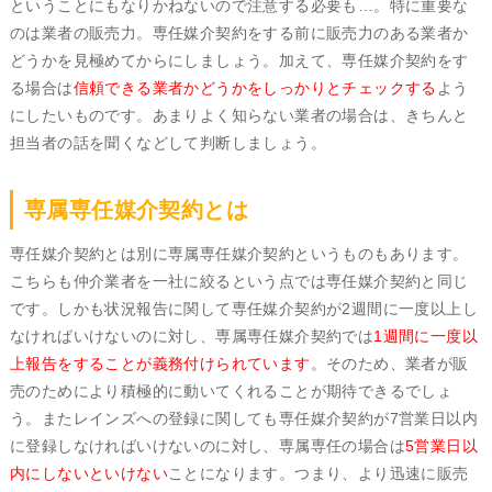
ということにもなりかねないので注意する必要も…。特に重要な
のは業者の販売力。専任媒介契約をする前に販売力のある業者か
どうかを見極めてからにしましょう。加えて、専任媒介契約をす
る場合は
信頼できる業者かどうかをしっかりとチェックする
よう
にしたいものです。あまりよく知らない業者の場合は、きちんと
担当者の話を聞くなどして判断しましょう。
専属専任媒介契約とは
専任媒介契約とは別に専属専任媒介契約というものもあります。
こちらも仲介業者を一社に絞るという点では専任媒介契約と同じ
です。しかも状況報告に関して専任媒介契約が2週間に一度以上し
なければいけないのに対し、専属専任媒介契約では
1週間に一度以
上報告をすることが義務付けられています
。そのため、業者が販
売のためにより積極的に動いてくれることが期待できるでしょ
う。またレインズへの登録に関しても専任媒介契約が7営業日以内
に登録しなければいけないのに対し、専属専任の場合は
5営業日以
内にしないといけない
ことになります。つまり、より迅速に販売