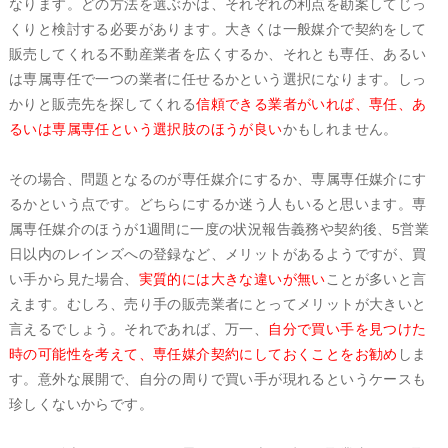
なります。どの方法を選ぶかは、それぞれの利点を勘案してじっ
くりと検討する必要があります。大きくは一般媒介で契約をして
販売してくれる不動産業者を広くするか、それとも専任、あるい
は専属専任で一つの業者に任せるかという選択になります。しっ
かりと販売先を探してくれる
信頼できる業者がいれば、専任、あ
るいは専属専任という選択肢のほうが良い
かもしれません。
その場合、問題となるのが専任媒介にするか、専属専任媒介にす
るかという点です。どちらにするか迷う人もいると思います。専
属専任媒介のほうが1週間に一度の状況報告義務や契約後、5営業
日以内のレインズへの登録など、メリットがあるようですが、買
い手から見た場合、
実質的には大きな違いが無い
ことが多いと言
えます。むしろ、売り手の販売業者にとってメリットが大きいと
言えるでしょう。それであれば、万一、
自分で買い手を見つけた
時の可能性を考えて、専任媒介契約にしておくことをお勧め
しま
す。意外な展開で、自分の周りで買い手が現れるというケースも
珍しくないからです。