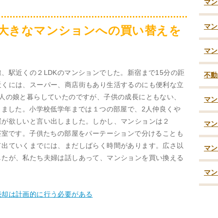
マン
マン
大きなマンションへの買い替えを
マン
、駅近くの２LDKのマンションでした。新宿まで15分の距
不動
近くには、スーパー、商店街もあり生活するのにも便利な立
2人の娘と暮らしていたのですが、子供の成長にともない、
マン
きました。小学校低学年までは１つの部屋で、2人仲良くや
屋が欲しいと言い出しました。しかし、マンションは２
マン
寝室です。子供たちの部屋をパーテーションで分けることも
て出ていくまでには、まだしばらく時間があります。広さ以
マン
したが、私たち夫婦は話しあって、マンションを買い換える
マン
売却は計画的に行う必要がある