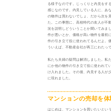
る様子なのです。じっくりと内見をす
感じなのです。内見している人に、あ
の物件は買わないでしょ、だから次を
た。この事態に、高校時代の友人が不
況を説明しどういうことか聞いてみま
件が悪いとか、価格が高い物件を最初
件の引き立て役に使われてるんだよ。
ういえば、不動産会社が再三にわたっ
私たち夫婦の疑問は解消しました。私
にか他の物件の引き立て役に使われて
け入れました。その後、内見する人が
に現れました。
マンションの売却を体
はじめは、マンションを買いたいとい