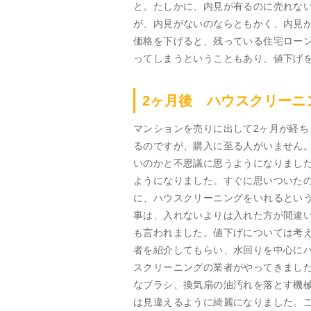
と。たしかに、内見が有るのに売れな
が、内見がないのならともかく、内見
価格を下げると、残っている住宅ロー
ってしまうということもあり、値下げ
2ヶ月後 ハウスクリーニ
マンションを売りに出して2ヶ月が経
るのですが、購入に至る人がいません
いのかと不思議に思うようになりまし
ようになりました。すぐに思いついた
に、ハウスクリーニングをいれるとい
事は、入れないよりは入れた方が間違
も言われました。値下げについては考
者を紹介してもらい、水回りを中心に
スクリーニングの業者がやってきまし
なブラシ、換気扇の油汚れを落とす機
は見違えるように綺麗になりました。