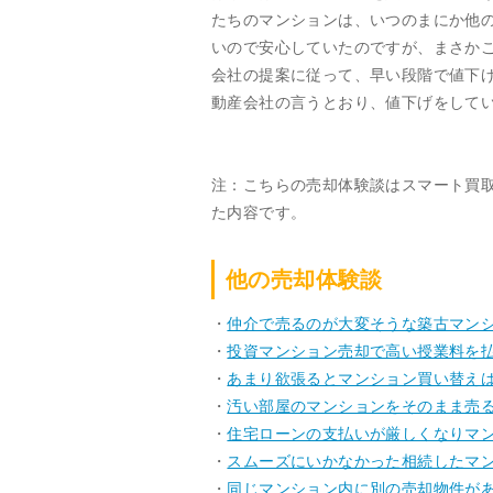
たちのマンションは、いつのまにか他
いので安心していたのですが、まさか
会社の提案に従って、早い段階で値下
動産会社の言うとおり、値下げをして
注：こちらの売却体験談はスマート買
た内容です。
他の売却体験談
・
仲介で売るのが大変そうな築古マン
・
投資マンション売却で高い授業料を
・
あまり欲張るとマンション買い替え
・
汚い部屋のマンションをそのまま売
・
住宅ローンの支払いが厳しくなりマ
・
スムーズにいかなかった相続したマ
・
同じマンション内に別の売却物件が