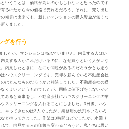
いということは、価格が高いのかもしれないと思ったのです
が有るのだから今の価格で売れるだろう、それに、売り出し
ンの精算は出来ても、新しいマンションの購入資金が無くな
を断りました。
ングを行う
ちましたが、マンションは売れていません。内見する人はい
。内見する人がこれだけいるのに、なぜ買うという人がいな
た。内見したときに、なにか問題があるのだろうかとも思う
のはハウスクリーニングです。売却を頼んでいる不動産会社
うのはどんなものだろうかと相談しました。不動産会社の返
いなくよいというものでしたが、同時に値下げをしないかと
えてみると返事をし、不動産会社にハウスクリーニングの業
ハウスクリーニングを入れることにしました。3日後、ハウ
た。やってきたのは3人でしたが、業務用の洗剤やいろいろ
械など持ってきました。作業は3時間ほどでしたが、水回り
これで、内見する人の印象も変わるだろうと、私たちは思い