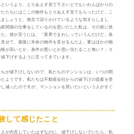
るというより、とりあえず見て下さいとでもいわんばかりの
なたたちにはここの物件もとりあえず見てもらったけど、こ
見ましょうと、無言で語りかけているような気すらしまし
動産関係の仕事をしているのを思いだした私は、その彼に状
した。彼が言うには、「業界でまわしっていうんだけど、条
に見せて、最後に本命の物件を見せるんだよ。要はほかの物
価格が高いとか、条件が悪いとか思い当たること無い？」そ
て値下げするように言ってきています。
たちが値下げしないので、私たちのマンションは、いつの間
いたようです。私たちは不動産会社からの値下げの提案を受
少し減ったのですが、マンションを買いたいという人がすぐ
験して感じたこと
う人が内見していたはずなのに、値下げしないでいたら、私